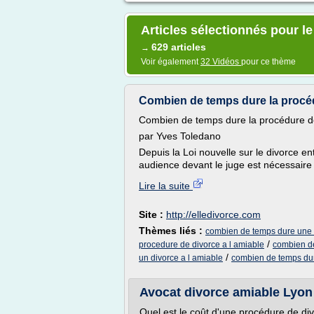
Articles sélectionnés pour l
629 articles
→
Voir également
32 Vidéos
pour ce thème
Combien de temps dure la procédu
Combien de temps dure la procédure de
par Yves Toledano
Depuis la Loi nouvelle sur le divorce en
audience devant le juge est nécessaire e
Lire la suite
Site :
http://elledivorce.com
Thèmes liés :
combien de temps dure une 
/
procedure de divorce a l amiable
combien de
/
un divorce a l amiable
combien de temps dur
Avocat divorce amiable Lyon 3
Quel est le coût d'une procédure de d