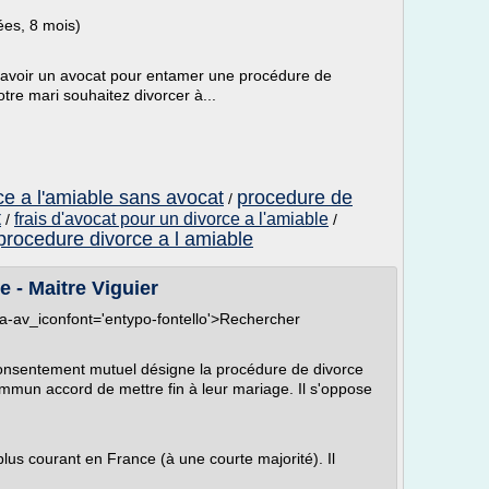
ées, 8 mois)
 d'avoir un avocat pour entamer une procédure de
tre mari souhaitez divorcer à...
ce a l'amiable sans avocat
procedure de
/
t
frais d'avocat pour un divorce a l'amiable
/
/
procedure divorce a l amiable
e - Maitre Viguier
ata-av_iconfont='entypo-fontello'>Rechercher
consentement mutuel désigne la procédure de divorce
ommun accord de mettre fin à leur mariage. Il s'oppose
 plus courant en France (à une courte majorité). Il