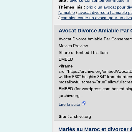
Site :
divorce-consentement-mutuel.fr
Thèmes liés :
prix d'un avocat pour di
l'amiable
/
avocat divorce a l amiable p
/
combien coute un avocat pour un divo
Avocat Divorce Amiable Par 
Avocat Divorce Amiable Par Consente
Movies Preview
Share or Embed This Item
EMBED
<iframe
src="https://archive.org/embed/Avoc
width="560" height="384" frameborder="
mozallowfullscreen="true" allowfullscr
EMBED (for wordpress.com hosted blo
[archiveorg...
Lire la suite
Site :
archive.org
Mariés au Maroc et divorcer à