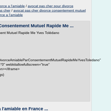
vorce a l'amiable
/
avocat pas cher pour divorce
as cher
/
avocat pas cher divorce consentement mutuel
rce a l'amiable
Consentement Mutuel Rapide Me ...
ment Mutuel Rapide Me Yves Tolédano
atDivorceAmiableParConsentementMutuelRapideMeYvesToledano"
0" webkitallowfullscreen="true"
een></iframe>
gs)
 l'amiable en France ...