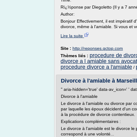
Time:
Rï¿½ponse par Diegoletto (Il y a 7 ann
Author:
Bonjour Effectivement, il est impératif
divorce, même à l'amiable. Si vous et vo
Lire la suite
Site :
http://reponses.qctop.com
procedure de divor
Thèmes liés :
divorce a l amiable sans avoca
procedure divorce a l'amiable
/
Divorce à l'amiable à Marseill
" aria-hidden='true' data-av_icon=' ' d
Divorce à l'amiable
Le divorce à l'amiable ou divorce par 
par laquelle les époux décident d'un c
à la procédure de divorce contentieux.
Explications complémentaires :
Le divorce à l'amiable est le divorce le
correspond à une volonté...