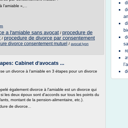
d
 l'amiable »,...
d
a
d
om
bi
ce a l'amiable sans avocat
procedure de
/
d
t
procedure de divorce par consentement
/
dure divorce consentement mutuel
/
sa
avocat lyon
r
a
apes: Cabinet d'avocats ...
l'
e un divorce à l'amiable en 3 étapes pour un divorce
d
elé également divorce à l'amiable est un divorce qui
si les deux époux sont d'accords sur tous les points du
ants, montant de la pension-alimentaire, etc.).
dure de divorce...