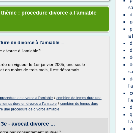
p
sa
e thème : procedure divorce a l'amiable
d
p
p
a 
re de divorce à l’amiable ...
d
d
 divorce à l'amiable?
d
trée en vigueur le 1er janvier 2005, une seule
d
t en moins de trois mois, il est désormais...
sa
d
l'
c
/
procedure de divorce a l'amiable
combien de temps dure une
l'
/
 temps dure un divorce a l'amiable
combien de temps dure
d
e une procedure de divorce amiable
q
l'
e - avocat divorce ...
d
ivorce par consentement mutuel ?