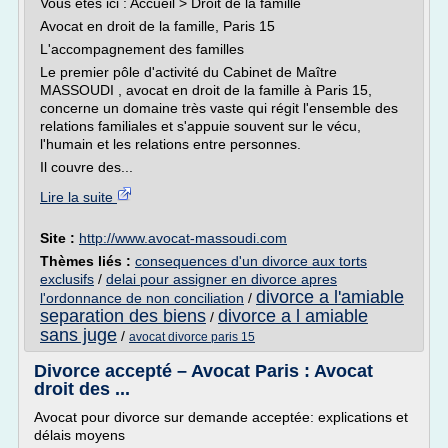
Vous êtes ici : Accueil > Droit de la famille
Avocat en droit de la famille, Paris 15
L'accompagnement des familles
Le premier pôle d'activité du Cabinet de Maître
MASSOUDI , avocat en droit de la famille à Paris 15,
concerne un domaine très vaste qui régit l'ensemble des
relations familiales et s'appuie souvent sur le vécu,
l'humain et les relations entre personnes.
Il couvre des...
Lire la suite
Site :
http://www.avocat-massoudi.com
Thèmes liés :
consequences d'un divorce aux torts
exclusifs
/
delai pour assigner en divorce apres
divorce a l'amiable
l'ordonnance de non conciliation
/
separation des biens
divorce a l amiable
/
sans juge
/
avocat divorce paris 15
Divorce accepté – Avocat Paris : Avocat
droit des ...
Avocat pour divorce sur demande acceptée: explications et
délais moyens