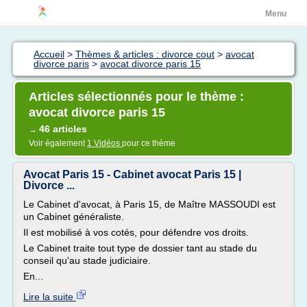
Menu
Accueil
>
Thèmes & articles : divorce cout
>
avocat
divorce paris
>
avocat divorce paris 15
Articles sélectionnés pour le thème :
avocat divorce paris 15
46 articles
→
Voir également
1 Vidéos
pour ce thème
Avocat Paris 15 - Cabinet avocat Paris 15 |
Divorce ...
Le Cabinet d'avocat, à Paris 15, de Maître MASSOUDI est
un Cabinet généraliste.
Il est mobilisé à vos cotés, pour défendre vos droits.
Le Cabinet traite tout type de dossier tant au stade du
conseil qu'au stade judiciaire.
En...
Lire la suite