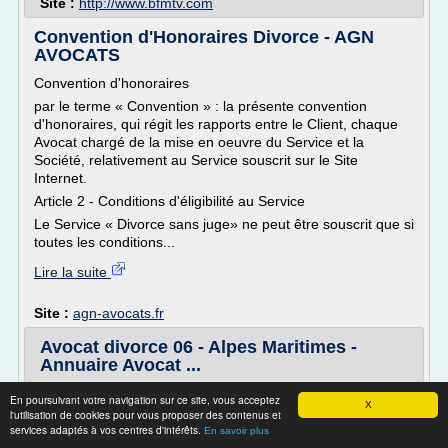
Site :
http://www.bfmtv.com
Convention d'Honoraires Divorce - AGN
AVOCATS
Convention d'honoraires
par le terme « Convention » : la présente convention
d'honoraires, qui régit les rapports entre le Client, chaque
Avocat chargé de la mise en oeuvre du Service et la
Société, relativement au Service souscrit sur le Site
Internet.
Article 2 - Conditions d'éligibilité au Service
Le Service « Divorce sans juge» ne peut être souscrit que si
toutes les conditions...
Lire la suite
Site :
agn-avocats.fr
Avocat divorce 06 - Alpes Maritimes -
Annuaire Avocat ...
11 000 jugements par an au Tribunal de Grande Instance
En poursuivant votre navigation sur ce site, vous acceptez
X
Civil
l'utilisation de cookies pour vous proposer des contenus et
services adaptés à vos centres d'intérêts.
En savoir plus
5 200 jugements par an au Tribunal de Grande Instance