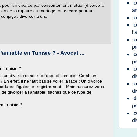
c
 , pour un divorce par consentement mutuel (divorce à
a
tion de la rupture du mariage, ou encore pour un
 conjugal, divorcer a un...
c
c
l'
c
pr
amiable en Tunisie ? - Avocat ...
c
pr
n Tunisie ?
c
 d'un divorce concerne l'aspect financier. Combien
di
 En effet, il ne faut pas se voiler la face : Un divorce
c
rocédures légales, enregistrement... Mais rassurez-vous
di
é de divorcer à l'amiable, sachez que ce type de
d
en Tunisie ?
pr
c
di