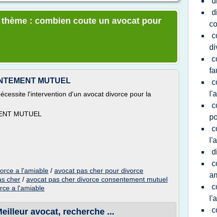
d
d
e thème : combien coute un avocat pour
co
c
di
c
fa
ENTEMENT MUTUEL
c
l'
cessite l'intervention d'un avocat divorce pour la
c
ENT MUTUEL
po
c
l'
d
c
vorce a l'amiable
/
avocat pas cher pour divorce
a
as cher
/
avocat pas cher divorce consentement mutuel
c
rce a l'amiable
l'
c
illeur avocat, recherche ...