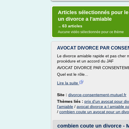
Articles sélectionnés pour l
un divorce a l'amiable
63 articles
→
Aucune vidéo sélectionnée pour ce thème
AVOCAT DIVORCE PAR CONS
Le divorce amiable rapide et pas cher né
procédure et un accord du JAF
AVOCAT DIVORCE PAR CONSENTEM
Quel est le rôle...
Lire la suite
Site :
divorce-consentement-mutuel.fr
Thèmes liés :
prix d'un avocat pour di
l'amiable
/
avocat divorce a l amiable p
/
combien coute un avocat pour un divo
combien coute un divorce - Me