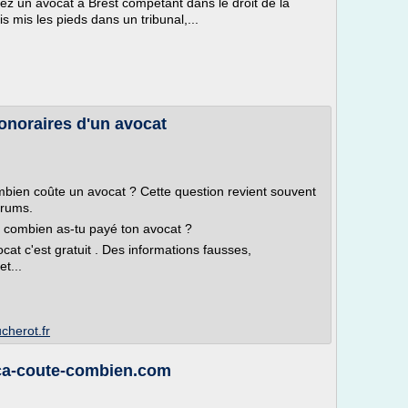
nez un avocat à Brest compétant dans le droit de la
s mis les pieds dans un tribunal,...
onoraires d'un avocat
bien coûte un avocat ? Cette question revient souvent
forums.
x, combien as-tu payé ton avocat ?
t c'est gratuit . Des informations fausses,
et...
cherot.fr
 ca-coute-combien.com