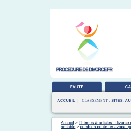
PROCEDURE-DE-DIVORCE.FR
FAUTE
CA
ACCUEIL
| CLASSEMENT :
SITES
,
AU
Accueil
>
Thèmes & articles : divorce 
amiable
>
combien coute un avocat po