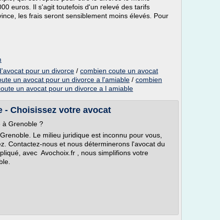
0 euros. Il s'agit toutefois d'un relevé des tarifs
vince, les frais seront sensiblement moins élevés. Pour
m
d'avocat pour un divorce
/
combien coute un avocat
ute un avocat pour un divorce a l'amiable
/
combien
oute un avocat pour un divorce a l amiable
 - Choisissez votre avocat
e à Grenoble ?
Grenoble. Le milieu juridique est inconnu pour vous,
ez. Contactez-nous et nous déterminerons l'avocat du
pliqué, avec Avochoix.fr , nous simplifions votre
ble.