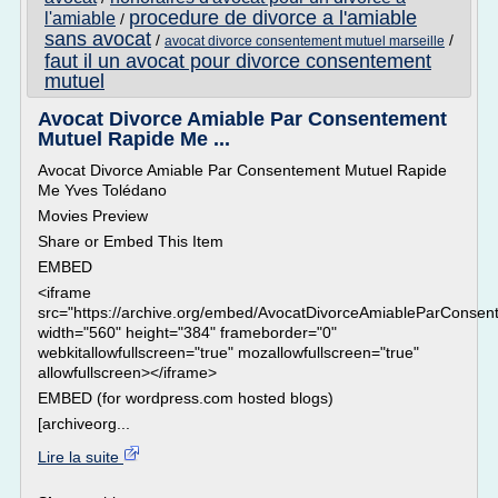
procedure de divorce a l'amiable
l'amiable
/
sans avocat
/
/
avocat divorce consentement mutuel marseille
faut il un avocat pour divorce consentement
mutuel
Avocat Divorce Amiable Par Consentement
Mutuel Rapide Me ...
Avocat Divorce Amiable Par Consentement Mutuel Rapide
Me Yves Tolédano
Movies Preview
Share or Embed This Item
EMBED
<iframe
src="https://archive.org/embed/AvocatDivorceAmiableParCons
width="560" height="384" frameborder="0"
webkitallowfullscreen="true" mozallowfullscreen="true"
allowfullscreen></iframe>
EMBED (for wordpress.com hosted blogs)
[archiveorg...
Lire la suite