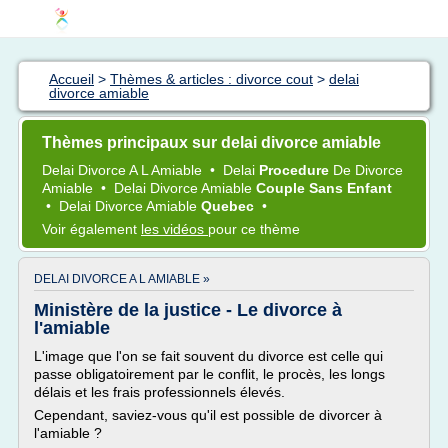
Accueil
>
Thèmes & articles : divorce cout
>
delai
divorce amiable
Thèmes principaux sur delai divorce amiable
Delai Divorce
A L
Amiable
•
Delai
Procedure
De
Divorce
Amiable
•
Delai Divorce Amiable
Couple Sans Enfant
•
Delai Divorce Amiable
Quebec
•
Voir également
les vidéos
pour ce thème
DELAI DIVORCE A L AMIABLE »
Ministère de la justice - Le divorce à
l'amiable
L'image que l'on se fait souvent du divorce est celle qui
passe obligatoirement par le conflit, le procès, les longs
délais et les frais professionnels élevés.
Cependant, saviez-vous qu'il est possible de divorcer à
l'amiable ?