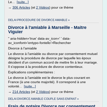
Le...
[suite...]
→
306 Articles
(et
2 Vidéos
) pour ce thème
DELAI PROCEDURE DE DIVORCE AMIABLE »
Divorce à l'amiable à Marseille - Maitre
Viguier
" aria-hidden='true' data-av_icon=' ' data-
av_iconfont='entypo-fontello'>Rechercher
Divorce à l'amiable
Le divorce à l'amiable ou divorce par consentement mutuel
désigne la procédure de divorce par laquelle les époux
décident d'un commun accord de mettre fin à leur mariage.
Il s'oppose à la procédure de divorce contentieux.
Explications complémentaires :
Le divorce à l'amiable est le divorce le plus courant en
France (à une courte majorité). Il correspond à une
volonté...
[suite...]
→
214 Articles
(et
2 Vidéos
) pour ce thème
DELAI DIVORCE AMIABLE COUPLE SANS ENFANT »
Frais de notaire Divorce par consentement