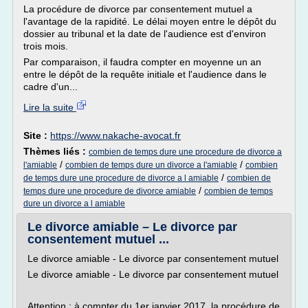
La procédure de divorce par consentement mutuel a
l'avantage de la rapidité. Le délai moyen entre le dépôt du
dossier au tribunal et la date de l'audience est d'environ
trois mois.
Par comparaison, il faudra compter en moyenne un an
entre le dépôt de la requête initiale et l'audience dans le
cadre d'un...
Lire la suite
Site :
https://www.nakache-avocat.fr
Thèmes liés :
combien de temps dure une procedure de divorce a
/
/
l'amiable
combien de temps dure un divorce a l'amiable
combien
/
de temps dure une procedure de divorce a l amiable
combien de
/
temps dure une procedure de divorce amiable
combien de temps
dure un divorce a l amiable
Le divorce amiable – Le divorce par
consentement mutuel ...
Le divorce amiable - Le divorce par consentement mutuel
Le divorce amiable - Le divorce par consentement mutuel
Attention : à compter du 1er janvier 2017, la procédure de