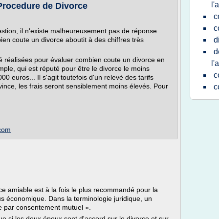
l'
Procedure de Divorce
c
c
stion, il n'existe malheureusement pas de réponse
bien coute un divorce aboutit à des chiffres très
d
d
é réalisées pour évaluer combien coute un divorce en
l'
le, qui est réputé pour être le divorce le moins
c
 euros... Il s'agit toutefois d'un relevé des tarifs
vince, les frais seront sensiblement moins élevés. Pour
c
.com
rce amiable est à la fois le plus recommandé pour la
plus économique. Dans la terminologie juridique, un
rce par consentement mutuel ».
ue si les deux époux sont d'accord sur le divorce et sur