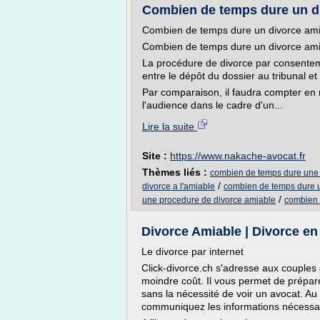
Combien de temps dure un di
Combien de temps dure un divorce ami
Combien de temps dure un divorce ami
La procédure de divorce par consenteme
entre le dépôt du dossier au tribunal et 
Par comparaison, il faudra compter en m
l'audience dans le cadre d'un...
Lire la suite
Site :
https://www.nakache-avocat.fr
Thèmes liés :
combien de temps dure une 
/
divorce a l'amiable
combien de temps dure u
/
une procedure de divorce amiable
combien 
Divorce Amiable | Divorce en
Le divorce par internet
Click-divorce.ch s'adresse aux couples q
moindre coût. Il vous permet de prépare
sans la nécessité de voir un avocat. A
communiquez les informations nécessai