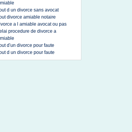
amiable
out d un divorce sans avocat
out divorce amiable notaire
ivorce a l amiable avocat ou pas
elai procedure de divorce a
amiable
out d'un divorce pour faute
out d un divorce pour faute