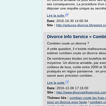
ses conséquences. La procédure d'un div
déposer une requête unique au secrétari
Lire la suite
Date:
2016-10-30 14:00:34
Site :
http://astuces-divorce.blogspot.
Divorce Info Service » Comb
Combien coute un divorce ?
A cette question, il n'existe malheureus
estimer combien coute un divorce aboutit
De nombreuses études ont toutefois ét
moyenne. Un divorce amiable, par exemp
coûteux de tous, coûte entre 2000 et 300
pratiqués en région parisienne : en pro
savoir avec précision combien...
Lire la suite
Date:
2016-12-06 17:16:00
Site :
http://www.divorceinfoservice.co
Thèmes liés :
combien coute les frais 
pour un divorce pour faute
/
combien co