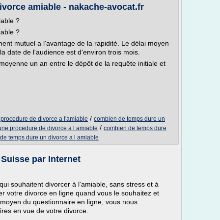
vorce amiable - nakache-avocat.fr
able ?
able ?
nt mutuel a l'avantage de la rapidité. Le délai moyen
la date de l'audience est d'environ trois mois.
oyenne un an entre le dépôt de la requête initiale et
/
procedure de divorce a l'amiable
combien de temps dure un
/
ne procedure de divorce a l amiable
combien de temps dure
de temps dure un divorce a l amiable
 Suisse par Internet
ui souhaitent divorcer à l'amiable, sans stress et à
r votre divorce en ligne quand vous le souhaitez et
u moyen du questionnaire en ligne, vous nous
res en vue de votre divorce.