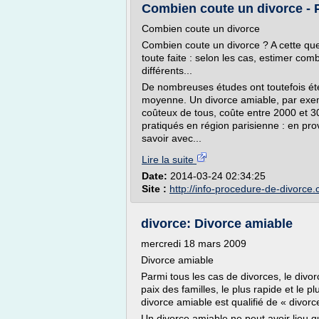
Combien coute un divorce - 
Combien coute un divorce
Combien coute un divorce ? A cette que
toute faite : selon les cas, estimer com
différents...
De nombreuses études ont toutefois ét
moyenne. Un divorce amiable, par exemp
coûteux de tous, coûte entre 2000 et 3000
pratiqués en région parisienne : en pro
savoir avec...
Lire la suite
Date:
2014-03-24 02:34:25
Site :
http://info-procedure-de-divorce
divorce: Divorce amiable
mercredi 18 mars 2009
Divorce amiable
Parmi tous les cas de divorces, le divo
paix des familles, le plus rapide et le 
divorce amiable est qualifié de « divo
Un divorce amiable ne peut avoir lieu q