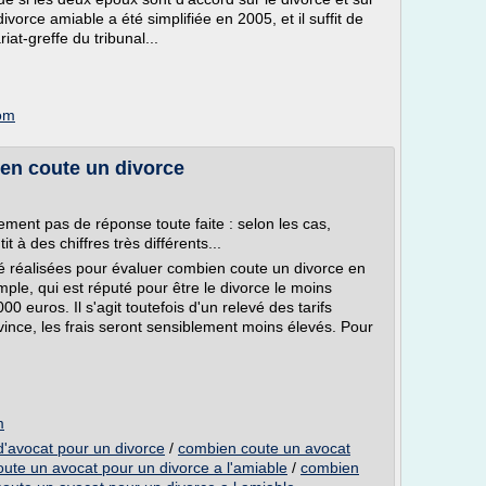
orce amiable a été simplifiée en 2005, et il suffit de
at-greffe du tribunal...
com
ien coute un divorce
ement pas de réponse toute faite : selon les cas,
 à des chiffres très différents...
é réalisées pour évaluer combien coute un divorce en
le, qui est réputé pour être le divorce le moins
0 euros. Il s'agit toutefois d'un relevé des tarifs
vince, les frais seront sensiblement moins élevés. Pour
m
d'avocat pour un divorce
/
combien coute un avocat
ute un avocat pour un divorce a l'amiable
/
combien