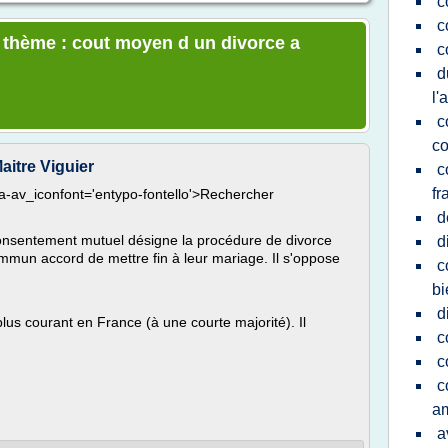
c
c
e thème : cout moyen d un divorce a
c
d
l'
c
co
Maitre Viguier
c
fr
ata-av_iconfont='entypo-fontello'>Rechercher
d
consentement mutuel désigne la procédure de divorce
d
ommun accord de mettre fin à leur mariage. Il s'oppose
c
bi
d
 plus courant en France (à une courte majorité). Il
c
c
c
a
a