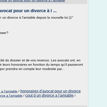
oute un avocat pour un divorce a l amiable
vocat pour un divorce à l ...
 un divorce à l'amiable depuis la nouvelle loi (1°
nswer?
ité du dossier et de vos revenus. Les avocats ont, en
oir leurs honoraires en fonction du temps qu'il passeront
 por prendre en compte leur modestie par...
honoraires d'avocat pour un divorce
 a l'amiable
/
cout d un divorce a l'amiable
orce a l'amiable
/
/