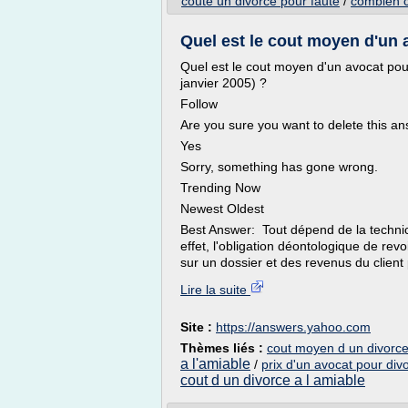
coute un divorce pour faute
/
combien c
Quel est le cout moyen d'un a
Quel est le cout moyen d'un avocat pour
janvier 2005) ?
Follow
Are you sure you want to delete this a
Yes
Sorry, something has gone wrong.
Trending Now
Newest Oldest
Best Answer: Tout dépend de la technic
effet, l'obligation déontologique de rev
sur un dossier et des revenus du client
Lire la suite
Site :
https://answers.yahoo.com
Thèmes liés :
cout moyen d un divorce
a l'amiable
/
prix d'un avocat pour div
cout d un divorce a l amiable