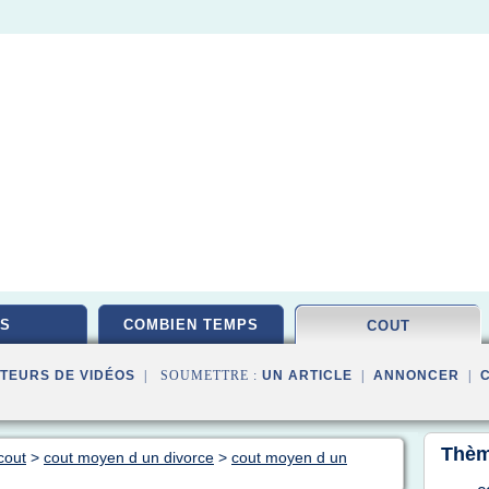
S
COMBIEN TEMPS
COUT
TEURS DE VIDÉOS
| SOUMETTRE :
UN ARTICLE
|
ANNONCER
|
Thèm
cout
>
cout moyen d un divorce
>
cout moyen d un