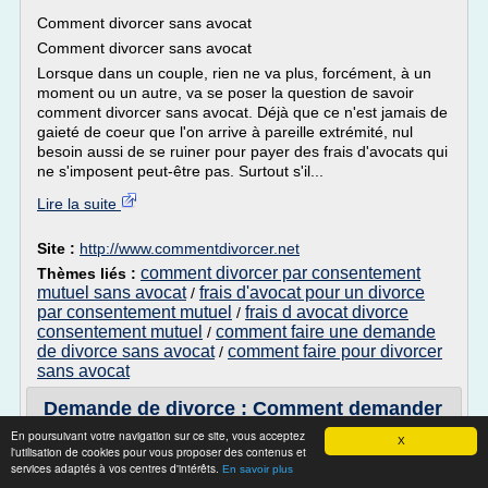
Comment divorcer sans avocat
Comment divorcer sans avocat
Lorsque dans un couple, rien ne va plus, forcément, à un
moment ou un autre, va se poser la question de savoir
comment divorcer sans avocat. Déjà que ce n'est jamais de
gaieté de coeur que l'on arrive à pareille extrémité, nul
besoin aussi de se ruiner pour payer des frais d'avocats qui
ne s'imposent peut-être pas. Surtout s'il...
Lire la suite
Site :
http://www.commentdivorcer.net
comment divorcer par consentement
Thèmes liés :
mutuel sans avocat
frais d'avocat pour un divorce
/
par consentement mutuel
frais d avocat divorce
/
consentement mutuel
comment faire une demande
/
de divorce sans avocat
comment faire pour divorcer
/
sans avocat
Demande de divorce : Comment demander
le divorce
En poursuivant votre navigation sur ce site, vous acceptez
X
l'utilisation de cookies pour vous proposer des contenus et
Demande de divorce : Comment demander le divorce ?
services adaptés à vos centres d'intérêts.
En savoir plus
Demande de divorce : Comment demander le divorce ?