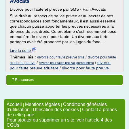
Avocats
Divorce pour faute et preuve par SMS - Fain Avocats
Si le droit au respect de sa vie privée et au secret de ses
correspondances sont fondamentaux, il est aussi essentiel
que chacun puisse apporter les preuves nécessaires à la
défense de ses droits. Ce problème s'est récemment posé
en matière de divorce pour faute. Un divorce aux torts
partagés avait été prononcé par les juges du fond....
Lire la suite
Thèmes liés :
/
divorce pour faute preuve sms
divorce pour faute
/
/
divorce
mode de preuve
divorce pour faute preuve journal intime
pour faute preuve adultere
/
divorce pour faute preuve
7 Ressources
Accueil
|
Mentions légales
|
Conditions générales
d'utilisation
|
Utilisation des cookies
|
Contact à propos
de cette page
Pour ajouter ou supprimer un site, voir l'article 4 des
CGUs